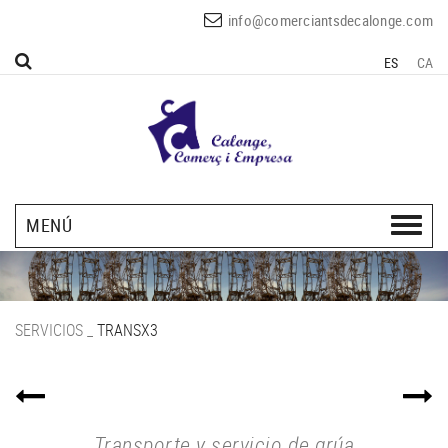
info@comerciantsdecalonge.com
ES
CA
MENÚ
SERVICIOS
_
TRANSX3
Transporte y servicio de grúa