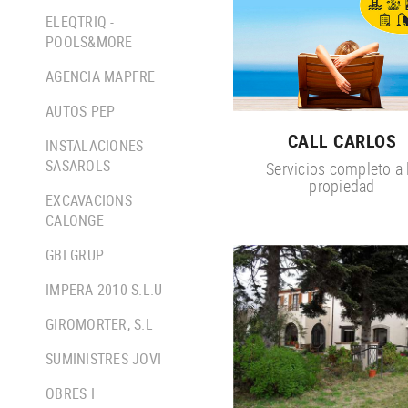
ELEQTRIQ -
POOLS&MORE
AGENCIA MAPFRE
AUTOS PEP
CALL CARLOS
INSTALACIONES
SASAROLS
Servicios completo a 
propiedad
EXCAVACIONS
CALONGE
GBI GRUP
IMPERA 2010 S.L.U
GIROMORTER, S.L
SUMINISTRES JOVI
OBRES I