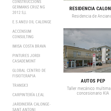
CONSTRUCCIONS
GERMANS CRUZ NG
RESIDENCIA CALO
2012 S,L
Residencia de Ancian
E.S ANEU OIL CALONGE
ACCENSUM
CONSULTING
IMISA COSTA BRAVA
PINTURES JORDI
CASADEMONT
GLOBAL CENTRO DE
FISIOTERAPIA
AUTOS PEP
TRANSX3
Taller mecánico multima
concesionario KIA
CARPINTERÍA LEAL
JARDINERÍA CALONGE-
SANT ANTONI