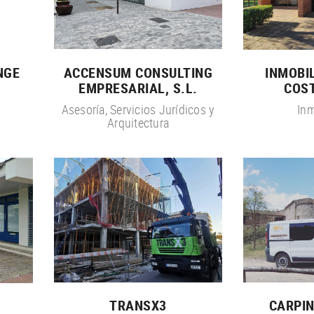
ACCENSUM CONSULTING
NGE
INMOBIL
EMPRESARIAL, S.L.
COS
Asesoría, Servicios Jurídicos y
Inm
Arquitectura
TRANSX3
CARPIN