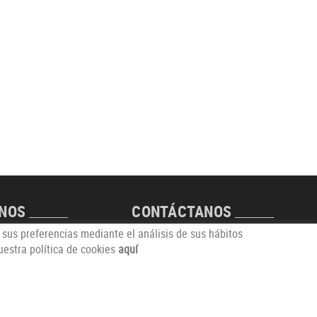
ANOS
CONTÁCTANOS
n sus preferencias mediante el análisis de sus hábitos
l Futur, s/n
info@comerciantsdecalonge.com
estra política de cookies
aquí
ALONGE (Girona)
distribuido por: