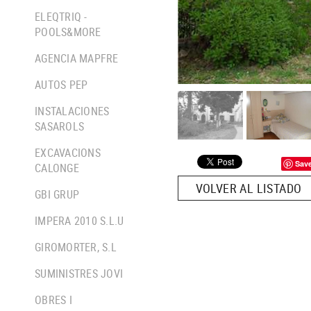
ELEQTRIQ -
POOLS&MORE
AGENCIA MAPFRE
AUTOS PEP
INSTALACIONES
SASAROLS
EXCAVACIONS
Sav
CALONGE
VOLVER AL LISTADO
GBI GRUP
IMPERA 2010 S.L.U
GIROMORTER, S.L
SUMINISTRES JOVI
OBRES I