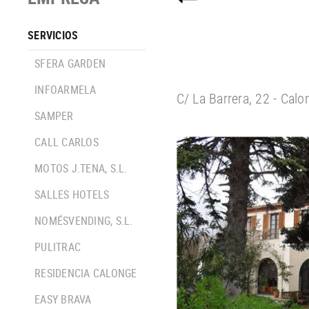
SERVICIOS
SFERA GARDEN
INFOARMELA
C/ La Barrera, 22 - Calo
SAMPER
CALL CARLOS
MOTOS J.TENA, S.L.
SALLES HOTELS
NOMÉSVENDING, S.L.
PULITRAC
RESIDENCIA CALONGE
EASY BRAVA