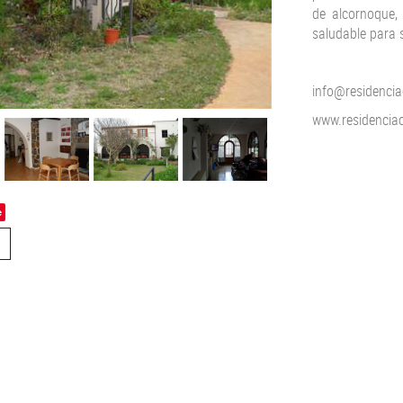
de alcornoque,
saludable para 
info@residenci
www.residencia
e