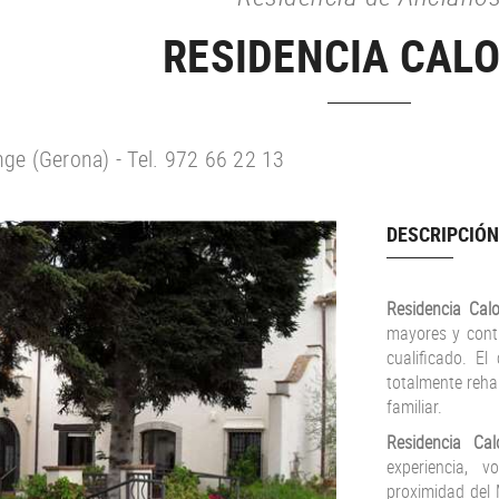
RESIDENCIA CAL
nge (Gerona) - Tel. 972 66 22 13
DESCRIPCIÓN
Residencia Ca
mayores y conti
cualificado. E
totalmente reha
familiar.
Residencia Cal
experiencia, 
proximidad del 