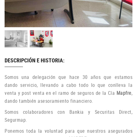
DESCRIPCIÓN E HISTORIA:
Somos
una
delegación
que
hace 30 años
que estamos
dando
servicio,
llevando a cabo
todo lo que
conlleva
la
venta y
post
venta en el
ramo
de seguros
de la Cía
Mapfre
,
dando
también
asesoramiento financiero
.
Somos
col
aboradores
con Bankia
y
Securitas Direct
,
Segurmap
.
Ponemos
toda
la voluntad
para que nuestros
asegurados