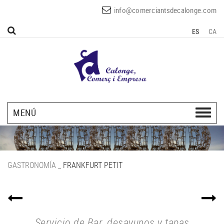
info@comerciantsdecalonge.com
ES
CA
MENÚ
GASTRONOMÍA
_
FRANKFURT PETIT
Servicio de Bar, desayunos y tapas