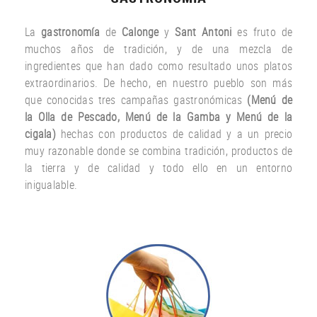
La
gastronomía
de
Calonge
y
Sant Antoni
es fruto
de
muchos años
de tradición
,
y
de una
mezcla
de
ingredientes
que han dado
como resultado
unos
platos
extraordinarios.
De hecho
,
en nuestro
pueblo
son más
que
conocidas
tres
campañas gastronómicas
(
Menú
de
la Olla de
Pescado
,
Menú de la
Gamba
y
Menú
de la
cigala
)
hechas con
productos
de calidad y a un
precio
muy
razonable
donde
se combina
tradición,
productos de
la tierra
y de calidad
y todo ello
en un entorno
inigualable.