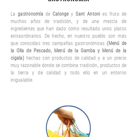
La
gastronomía
de
Calonge
y
Sant Antoni
es fruto
de
muchos años
de tradición
,
y
de una
mezcla
de
ingredientes
que han dado
como resultado
unos
platos
extraordinarios.
De hecho
,
en nuestro
pueblo
son más
que
conocidas
tres
campañas gastronómicas
(
Menú
de
la Olla de
Pescado
,
Menú de la
Gamba
y
Menú
de la
cigala
)
hechas con
productos
de calidad y a un
precio
muy
razonable
donde
se combina
tradición,
productos de
la tierra
y de calidad
y todo ello
en un entorno
inigualable.