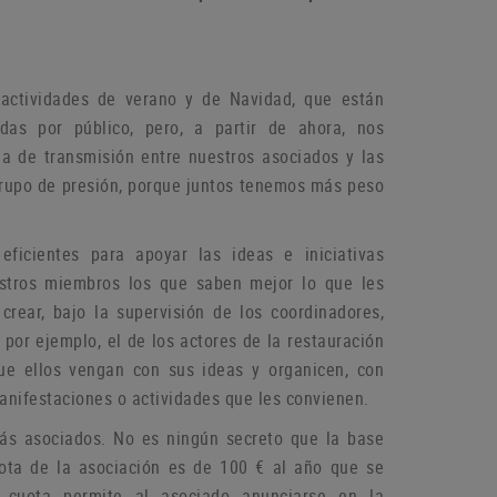
actividades de verano y de Navidad, que están
das por público, pero, a partir de ahora, nos
a de transmisión entre nuestros asociados y las
grupo de
presión, porque juntos tenemos más peso
icientes para apoyar las ideas e iniciativas
estros miembros los que saben mejor lo que les
rear, bajo la supervisión de los coordinadores,
por ejemplo, el de los actores de la restauración
que ellos vengan con sus ideas y organicen, con
manifestaciones o
actividades que les convienen.
más asociados.
No es ningún secreto que la base
ota de la asociación es de 100 € al año que se
 cuota permite al asociado anunciarse en la