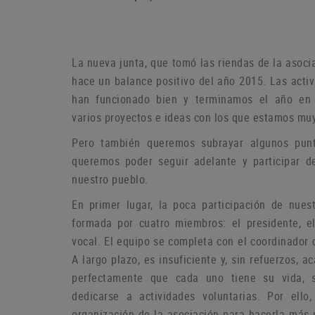
La nueva junta, que tomó las riendas de la asoci
hace un balance positivo del año 2015. Las act
han funcionado bien y terminamos el año en
varios proyectos e ideas con los que estamos muy
P
ero también queremos subrayar algunos pun
queremos poder seguir adelante y participar d
nuestro pueblo.
En primer lugar, la poca participación de nue
formada por cuatro miembros: el presidente, el
vocal.
El equipo se completa con el coordinador 
A largo plazo, es insuficiente y, sin refuerzos,
perfectamente que cada uno tiene su vida, 
dedicarse a actividades voluntarias.
Por ello
organización de la asociación para hacerla más p