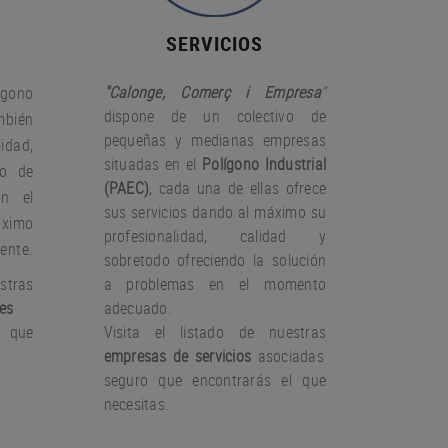
SERVICIOS
"Calonge, Comerç i Empresa
"
gono
dispone de un colectivo de
bién
pequeñas y medianas empresas
idad,
situadas en el
Polígono Industrial
io de
(PAEC)
, cada una de ellas ofrece
on el
sus servicios dando al máximo su
àximo
profesionalidad, calidad y
iente.
sobretodo ofreciendo la solución
stras
a problemas en el momento
es
adecuado.
 que
Visita el listado de nuestras
.
empresas de servicios
asociadas
seguro que encontrarás el que
necesitas.