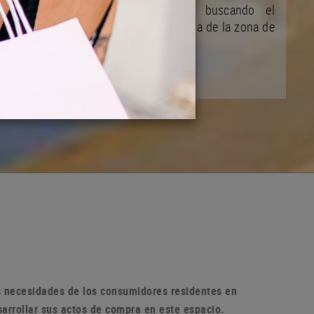
y de su desarrollo ciudadano buscando el
mejoramiento de la vida comunitaria de la zona de
la población
as necesidades de los consumidores residentes en
sarrollar sus actos de compra en
este espacio.