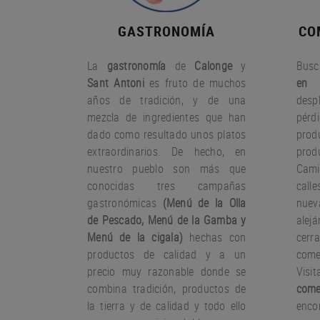
GASTRONOMÍA
CO
La
gastronomía
de
Calonge
y
Busc
Sant Antoni
es fruto
de muchos
en 
años
de tradición
,
y
de una
desp
mezcla
de ingredientes
que han
pérd
dado
como resultado
unos
platos
pro
extraordinarios.
De hecho
,
en
prod
nuestro
pueblo
son más que
Cami
conocidas
tres
campañas
call
gastronómicas
(
Menú
de la Olla
nue
de
Pescado
,
Menú de la
Gamba
y
ale
Menú
de la cigala
)
hechas con
cer
productos
de calidad y a un
come
precio muy
razonable
donde
se
Visi
combina
tradición,
productos de
come
la tierra
y de calidad
y todo ello
encon