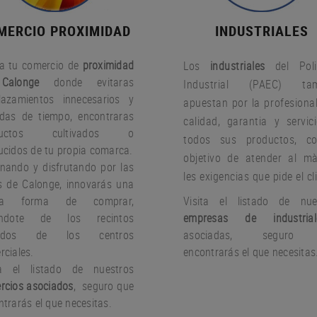
MERCIO PROXIMIDAD
INDUSTRIALES
a tu comercio de
proximidad
Los
industriales
del Poli
Calonge
donde evitaras
Industrial (PAEC) tam
lazamientos innecesarios y
apuestan por la profesional
idas de tiempo, encontraras
calidad, garantia y servic
ductos cultivados o
todos sus productos, c
ucidos de tu propia comarca.
objetivo de atender al m
nando y disfrutando por las
les exigencias que pide el cl
es de Calonge, innovarás una
va forma de comprar,
Visita el listado de nue
jándote de los recintos
empresas de industrial
rados de los centros
asociadas, seguro
rciales.
encontrarás el que necesitas
ta el listado de nuestros
rcios asociados
, seguro que
trarás el que necesitas.