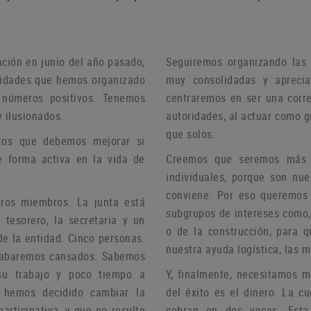
ación en junio del año pasado,
Seguiremos organizando las 
ividades que hemos organizado
muy consolidadas y aprecia
 números positivos.
Tenemos
centraremos en ser una corre
 ilusionados.
autoridades, al actuar como 
que solos.
tos que debemos mejorar si
e forma activa en la vida de
Creemos que seremos más ef
individuales, porque son nu
conviene.
Por eso queremos c
stros miembros.
La junta está
subgrupos de intereses como, 
 tesorero, la secretaria y un
o de la construcción, para 
de la entidad.
Cinco personas.
nuestra ayuda logística, las 
 acabaremos cansados.
Sabemos
su trabajo y poco tiempo a
Y, finalmente, necesitamos 
, hemos decidido cambiar la
del éxito es el dinero.
La cu
articipativa, y que no resulte
cobran en dos veces.
Esta