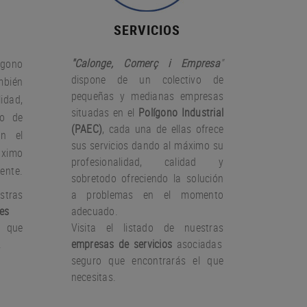
SERVICIOS
"Calonge, Comerç i Empresa
"
gono
dispone de un colectivo de
bién
pequeñas y medianas empresas
idad,
situadas en el
Polígono Industrial
io de
(PAEC)
, cada una de ellas ofrece
on el
sus servicios dando al máximo su
àximo
profesionalidad, calidad y
iente.
sobretodo ofreciendo la solución
stras
a problemas en el momento
es
adecuado.
 que
Visita el listado de nuestras
.
empresas de servicios
asociadas
seguro que encontrarás el que
necesitas.