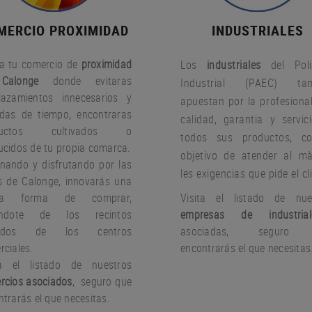
MERCIO PROXIMIDAD
INDUSTRIALES
a tu comercio de
proximidad
Los
industriales
del Poli
Calonge
donde evitaras
Industrial (PAEC) tam
lazamientos innecesarios y
apuestan por la profesional
idas de tiempo, encontraras
calidad, garantia y servic
ductos cultivados o
todos sus productos, c
ucidos de tu propia comarca.
objetivo de atender al m
nando y disfrutando por las
les exigencias que pide el cl
es de Calonge, innovarás una
va forma de comprar,
Visita el listado de nue
jándote de los recintos
empresas de industrial
rados de los centros
asociadas, seguro
rciales.
encontrarás el que necesitas
ta el listado de nuestros
rcios asociados
, seguro que
trarás el que necesitas.