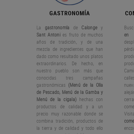
GASTRONOMÍA
CO
La
gastronomía
de
Calonge
y
Busc
Sant Antoni
es fruto
de muchos
en 
años
de tradición
,
y
de una
desp
mezcla
de ingredientes
que han
pérd
dado
como resultado
unos
platos
pro
extraordinarios.
De hecho
,
en
prod
nuestro
pueblo
son más que
Cami
conocidas
tres
campañas
call
gastronómicas
(
Menú
de la Olla
nue
de
Pescado
,
Menú de la
Gamba
y
ale
Menú
de la cigala
)
hechas con
cer
productos
de calidad y a un
come
precio muy
razonable
donde
se
Visi
combina
tradición,
productos de
come
la tierra
y de calidad
y todo ello
encon