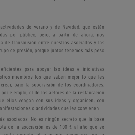
actividades de verano y de Navidad, que están
das por público, pero, a partir de ahora, nos
a de transmisión entre nuestros asociados y las
grupo de
presión, porque juntos tenemos más peso
icientes para apoyar las ideas e iniciativas
estros miembros los que saben mejor lo que les
rear, bajo la supervisión de los coordinadores,
por ejemplo, el de los actores de la restauración
que ellos vengan con sus ideas y organicen, con
manifestaciones o
actividades que les convienen.
más asociados.
No es ningún secreto que la base
ota de la asociación es de 100 € al año que se
 cuota permite al asociado anunciarse en la