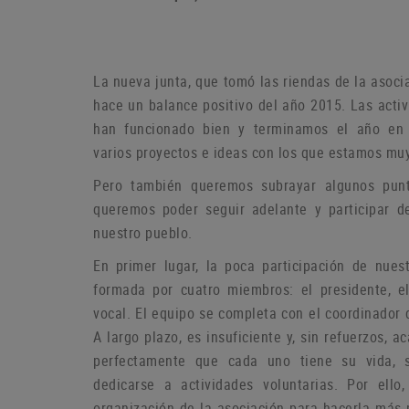
La nueva junta, que tomó las riendas de la asoci
hace un balance positivo del año 2015. Las act
han funcionado bien y terminamos el año en
varios proyectos e ideas con los que estamos muy
P
ero también queremos subrayar algunos pun
queremos poder seguir adelante y participar d
nuestro pueblo.
En primer lugar, la poca participación de nue
formada por cuatro miembros: el presidente, el
vocal.
El equipo se completa con el coordinador 
A largo plazo, es insuficiente y, sin refuerzos,
perfectamente que cada uno tiene su vida, 
dedicarse a actividades voluntarias.
Por ello
organización de la asociación para hacerla más p