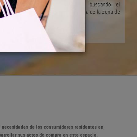
y de su desarrollo ciudadano buscando el
mejoramiento de la vida comunitaria de la zona de
la población
as necesidades de los consumidores residentes en
sarrollar sus actos de compra en
este espacio.