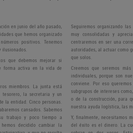
ación en junio del año pasado,
Seguiremos organizando las 
ividades que hemos organizado
muy consolidadas y aprecia
 números positivos.
Tenemos
centraremos en ser una corre
 ilusionados.
autoridades, al actuar como 
que solos.
tos que debemos mejorar si
e forma activa en la vida de
Creemos que seremos más ef
individuales, porque son nu
conviene.
Por eso queremos c
stros miembros.
La junta está
subgrupos de intereses como, 
 tesorero, la secretaria y un
o de la construcción, para 
de la entidad.
Cinco personas.
nuestra ayuda logística, las 
 acabaremos cansados.
Sabemos
su trabajo y poco tiempo a
Y, finalmente, necesitamos 
, hemos decidido cambiar la
del éxito es el dinero.
La cu
articipativa, y que no resulte
cobran en dos veces.
Esta