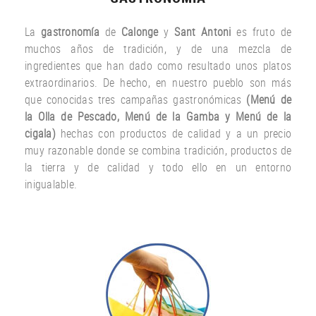
La
gastronomía
de
Calonge
y
Sant Antoni
es fruto
de
muchos años
de tradición
,
y
de una
mezcla
de
ingredientes
que han dado
como resultado
unos
platos
extraordinarios.
De hecho
,
en nuestro
pueblo
son más
que
conocidas
tres
campañas gastronómicas
(
Menú
de
la Olla de
Pescado
,
Menú de la
Gamba
y
Menú
de la
cigala
)
hechas con
productos
de calidad y a un
precio
muy
razonable
donde
se combina
tradición,
productos de
la tierra
y de calidad
y todo ello
en un entorno
inigualable.