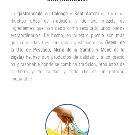
La
gastronomía
de
Calonge
y
Sant Antoni
es fruto
de
muchos años
de tradición
,
y
de una
mezcla
de
ingredientes
que han dado
como resultado
unos
platos
extraordinarios.
De hecho
,
en nuestro
pueblo
son más
que
conocidas
tres
campañas gastronómicas
(
Menú
de
la Olla de
Pescado
,
Menú de la
Gamba
y
Menú
de la
cigala
)
hechas con
productos
de calidad y a un
precio
muy
razonable
donde
se combina
tradición,
productos de
la tierra
y de calidad
y todo ello
en un entorno
inigualable.