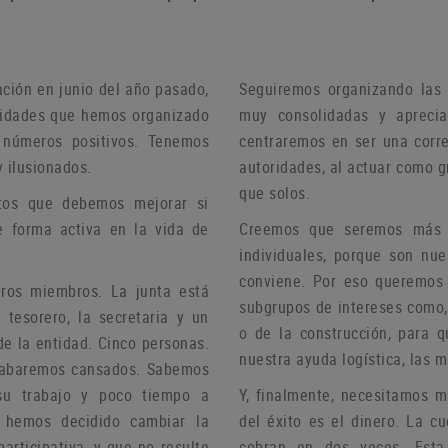
ación en junio del año pasado,
Seguiremos organizando las 
ividades que hemos organizado
muy consolidadas y aprecia
 números positivos.
Tenemos
centraremos en ser una corre
 ilusionados.
autoridades, al actuar como 
que solos.
tos que debemos mejorar si
e forma activa en la vida de
Creemos que seremos más ef
individuales, porque son nu
conviene.
Por eso queremos c
stros miembros.
La junta está
subgrupos de intereses como, 
 tesorero, la secretaria y un
o de la construcción, para 
de la entidad.
Cinco personas.
nuestra ayuda logística, las 
 acabaremos cansados.
Sabemos
su trabajo y poco tiempo a
Y, finalmente, necesitamos 
, hemos decidido cambiar la
del éxito es el dinero.
La cu
articipativa, y que no resulte
cobran en dos veces.
Esta