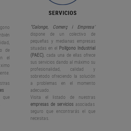
SERVICIOS
"Calonge, Comerç i Empresa
"
gono
dispone de un colectivo de
bién
pequeñas y medianas empresas
idad,
situadas en el
Polígono Industrial
io de
(PAEC)
, cada una de ellas ofrece
on el
sus servicios dando al máximo su
àximo
profesionalidad, calidad y
iente.
sobretodo ofreciendo la solución
stras
a problemas en el momento
es
adecuado.
 que
Visita el listado de nuestras
.
empresas de servicios
asociadas
seguro que encontrarás el que
necesitas.