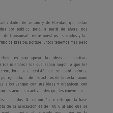
actividades de verano y de Navidad, que están
das por público, pero, a partir de ahora, nos
a de transmisión entre nuestros asociados y las
grupo de
presión, porque juntos tenemos más peso
icientes para apoyar las ideas e iniciativas
estros miembros los que saben mejor lo que les
rear, bajo la supervisión de los coordinadores,
por ejemplo, el de los actores de la restauración
que ellos vengan con sus ideas y organicen, con
manifestaciones o
actividades que les convienen.
más asociados.
No es ningún secreto que la base
ota de la asociación es de 100 € al año que se
 cuota permite al asociado anunciarse en la