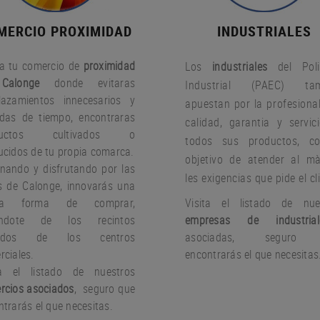
MERCIO PROXIMIDAD
INDUSTRIALES
a tu comercio de
proximidad
Los
industriales
del Poli
Calonge
donde evitaras
Industrial (PAEC) tam
lazamientos innecesarios y
apuestan por la profesional
idas de tiempo, encontraras
calidad, garantia y servic
ductos cultivados o
todos sus productos, c
ucidos de tu propia comarca.
objetivo de atender al m
nando y disfrutando por las
les exigencias que pide el cl
es de Calonge, innovarás una
va forma de comprar,
Visita el listado de nue
jándote de los recintos
empresas de industrial
rados de los centros
asociadas, seguro
rciales.
encontrarás el que necesitas
ta el listado de nuestros
rcios asociados
, seguro que
trarás el que necesitas.