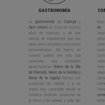
GASTRONOMÍA
CO
La
gastronomía
de
Calonge
y
Busc
Sant Antoni
es fruto
de muchos
en 
años
de tradición
,
y
de una
desp
mezcla
de ingredientes
que han
pérd
dado
como resultado
unos
platos
pro
extraordinarios.
De hecho
,
en
prod
nuestro
pueblo
son más que
Cami
conocidas
tres
campañas
call
gastronómicas
(
Menú
de la Olla
nue
de
Pescado
,
Menú de la
Gamba
y
ale
Menú
de la cigala
)
hechas con
cer
productos
de calidad y a un
come
precio muy
razonable
donde
se
Visi
combina
tradición,
productos de
come
la tierra
y de calidad
y todo ello
encon