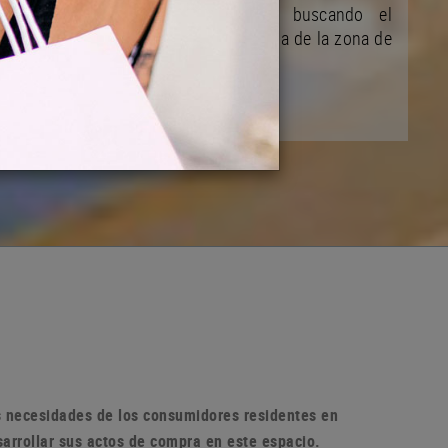
y de su desarrollo ciudadano buscando el
mejoramiento de la vida comunitaria de la zona de
la población
as necesidades de los consumidores residentes en
sarrollar sus actos de compra en
este espacio.