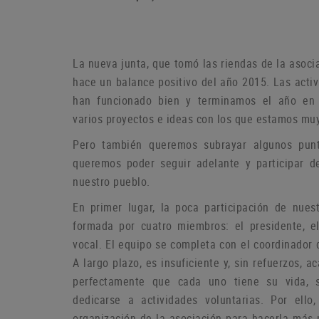
La nueva junta, que tomó las riendas de la asoci
hace un balance positivo del año 2015. Las act
han funcionado bien y terminamos el año en
varios proyectos e ideas con los que estamos muy
P
ero también queremos subrayar algunos pun
queremos poder seguir adelante y participar d
nuestro pueblo.
En primer lugar, la poca participación de nue
formada por cuatro miembros: el presidente, el
vocal.
El equipo se completa con el coordinador 
A largo plazo, es insuficiente y, sin refuerzos,
perfectamente que cada uno tiene su vida, 
dedicarse a actividades voluntarias.
Por ello
organización de la asociación para hacerla más p