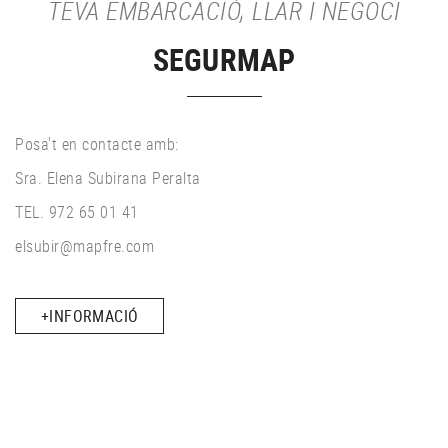
TEVA EMBARCACIÓ, LLAR I NEGOCI
SEGURMAP
Posa't en contacte amb:
Sra. Elena Subirana Peralta
TEL. 972 65 01 41
elsubir@mapfre.com
+INFORMACIÓ