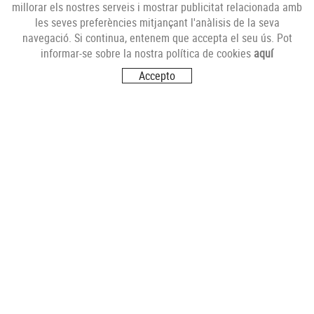
millorar els nostres serveis i mostrar publicitat relacionada amb
les seves preferències mitjançant l'anàlisis de la seva
NEWSLETTER
navegació. Si continua, entenem que accepta el seu ús. Pot
informar-se sobre la nostra política de cookies
aquí
Accepto
SEGUEIX-NOS
VISITA'NS
Carrer del Futur, s/n
17251 CALONGE (Girona)
CONTACTA'NS
info@comerciantsdecalonge.com