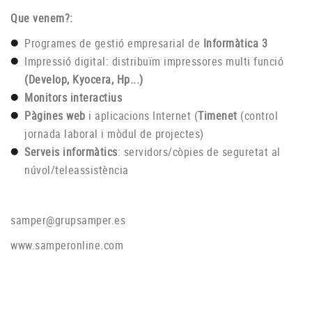
Que venem?:
Programes de gestió empresarial de
Informàtica 3
Impressió digital: distribuïm impressores multi funció
(Develop, Kyocera, Hp...)
Monitors interactius
Pàgines web
i aplicacions Internet (
Timenet
(control
jornada laboral i mòdul de projectes)
Serveis informàtics
: servidors/còpies de seguretat al
núvol/teleassistència
samper@grupsamper.es
www.samperonline.com