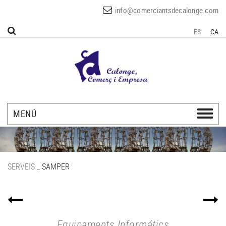
info@comerciantsdecalonge.com
ES
CA
MENÚ
SERVEIS
_
SAMPER
Equipaments Informátics