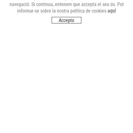
navegació. Si continua, entenem que accepta el seu ús. Pot
informar-se sobre la nostra política de cookies
aquí
Accepto
SEGUEIX-NOS
VISITA'NS
Carrer del Futur, s/n
17251 CALONGE (Girona)
CONTACTA'NS
info@comerciantsdecalonge.com