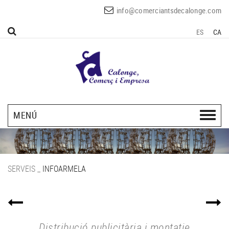
info@comerciantsdecalonge.com
ES
CA
MENÚ
SERVEIS
_
INFOARMELA
Distribució publicitària i montatje