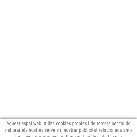
Aquest espai web utiliza cookies pròpies i de tercers per tal de
millorar els nostres serveis i mostrar publicitat relacionada amb
les seves preferències mitjançant l'anàlisis de la seva