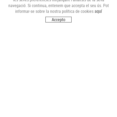
NEWSLETTER
navegació. Si continua, entenem que accepta el seu ús. Pot
informar-se sobre la nostra política de cookies
aquí
Accepto
SEGUEIX-NOS
VISITA'NS
Carrer del Futur, s/n
17251 CALONGE (Girona)
CONTACTA'NS
info@comerciantsdecalonge.com