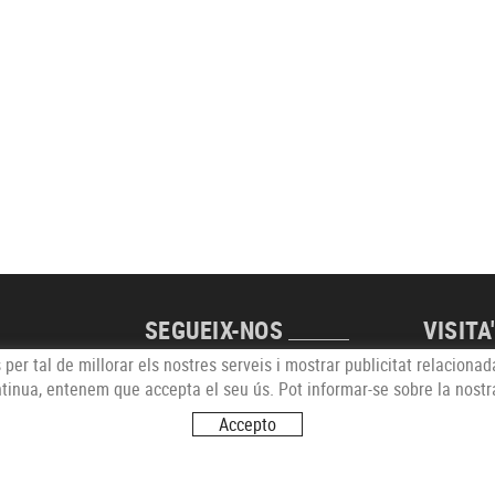
SEGUEIX-NOS
VISITA
 per tal de millorar els nostres serveis i mostrar publicitat relaciona
Carrer de
ntinua, entenem que accepta el seu ús. Pot informar-se sobre la nostr
17251 C
Accepto