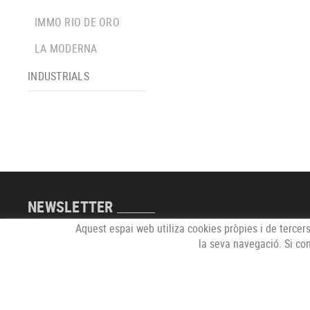
IMMO RIO DE ORO
LA MODERNA
INDUSTRIALS
NEWSLETTER
Aquest espai web utiliza cookies pròpies i de tercers
la seva navegació. Si co
POLÍTICA DE COOKIES
AVÍS LEGAL
CONDICIONS D'ÚS