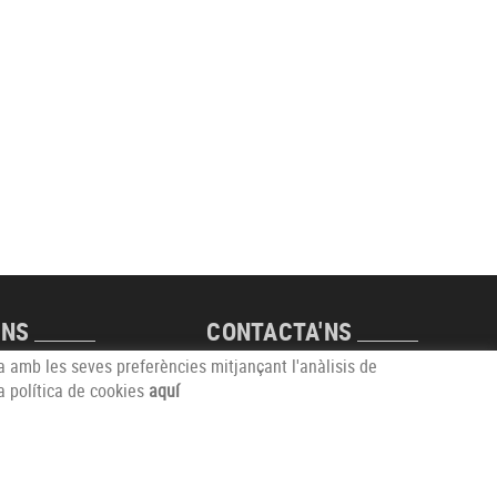
'NS
CONTACTA'NS
da amb les seves preferències mitjançant l'anàlisis de
l Futur, s/n
info@comerciantsdecalonge.com
a política de cookies
aquí
ALONGE (Girona)
distribuït per: