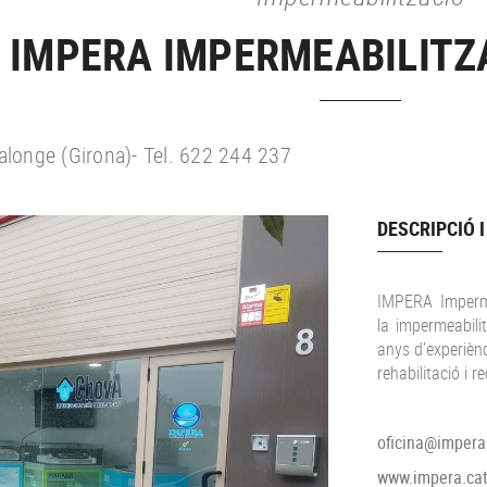
IMPERA IMPERMEABILITZA
Calonge (Girona)- Tel. 622 244 237
DESCRIPCIÓ I
IMPERA Imperme
la impermeabil
anys d’experiènc
rehabilitació i 
oficina@impera
www.impera.ca