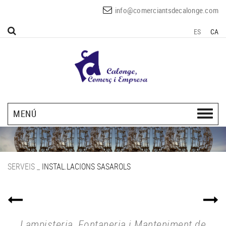
info@comerciantsdecalonge.com
ES
CA
MENÚ
SERVEIS
_
INSTAL.LACIONS SASAROLS
Lampisteria, Fontaneria i Manteniment de