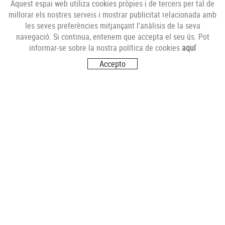
Aquest espai web utiliza cookies pròpies i de tercers per tal de
millorar els nostres serveis i mostrar publicitat relacionada amb
les seves preferències mitjançant l'anàlisis de la seva
NEWSLETTER
navegació. Si continua, entenem que accepta el seu ús. Pot
informar-se sobre la nostra política de cookies
aquí
Accepto
SEGUEIX-NOS
VISITA'NS
Carrer del Futur, s/n
17251 CALONGE (Girona)
CONTACTA'NS
info@comerciantsdecalonge.com