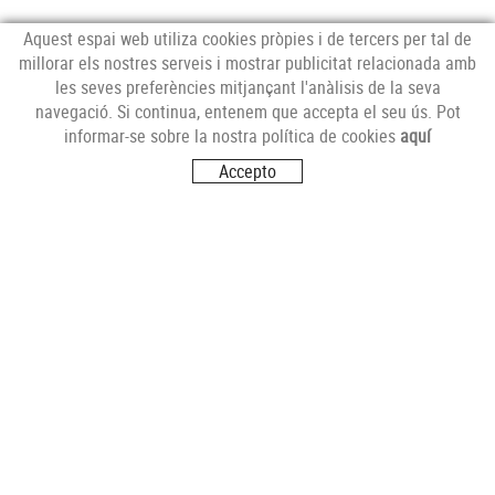
Aquest espai web utiliza cookies pròpies i de tercers per tal de
millorar els nostres serveis i mostrar publicitat relacionada amb
les seves preferències mitjançant l'anàlisis de la seva
NEWSLETTER
navegació. Si continua, entenem que accepta el seu ús. Pot
informar-se sobre la nostra política de cookies
aquí
Accepto
SEGUEIX-NOS
VISITA'NS
Carrer del Futur, s/n
17251 CALONGE (Girona)
CONTACTA'NS